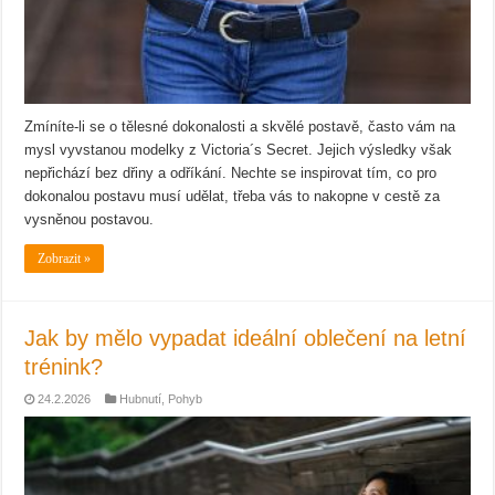
Zmíníte-li se o tělesné dokonalosti a skvělé postavě, často vám na
mysl vyvstanou modelky z Victoria´s Secret. Jejich výsledky však
nepřichází bez dřiny a odříkání. Nechte se inspirovat tím, co pro
dokonalou postavu musí udělat, třeba vás to nakopne v cestě za
vysněnou postavou.
Zobrazit »
Jak by mělo vypadat ideální oblečení na letní
trénink?
24.2.2026
Hubnutí
,
Pohyb