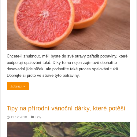
Chcete-li zhubnout, měli byste do své stravy zařadit potraviny, které
podporují spalování tuků. Díky tomu nejen zajímavě obohatíte
dosavadní jídelníček, ale podpoříte také proces spalování tuků.
Dopřejte si proto ve stravě tyto potraviny.
Zobrazit »
Tipy na přírodní vánoční dárky, které potěší
11.12.2018
Tipy