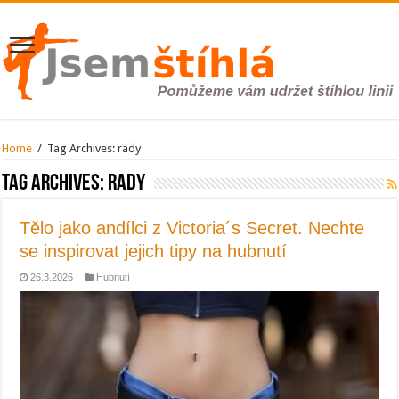
Home
/
Tag Archives: rady
Tag Archives:
rady
Tělo jako andílci z Victoria´s Secret. Nechte
se inspirovat jejich tipy na hubnutí
26.3.2026
Hubnutí