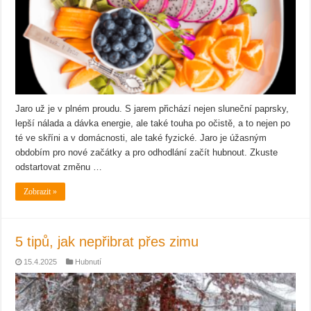
Jaro už je v plném proudu. S jarem přichází nejen sluneční paprsky,
lepší nálada a dávka energie, ale také touha po očistě, a to nejen po
té ve skříni a v domácnosti, ale také fyzické. Jaro je úžasným
obdobím pro nové začátky a pro odhodlání začít hubnout. Zkuste
odstartovat změnu …
Zobrazit »
5 tipů, jak nepřibrat přes zimu
15.4.2025
Hubnutí