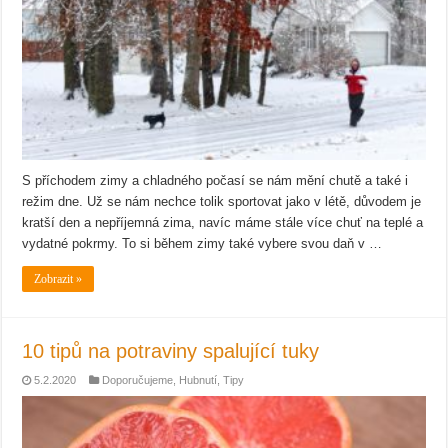
S příchodem zimy a chladného počasí se nám mění chutě a také i
režim dne. Už se nám nechce tolik sportovat jako v létě, důvodem je
kratší den a nepříjemná zima, navíc máme stále více chuť na teplé a
vydatné pokrmy. To si během zimy také vybere svou daň v …
Zobrazit »
10 tipů na potraviny spalující tuky
5.2.2020
Doporučujeme
,
Hubnutí
,
Tipy