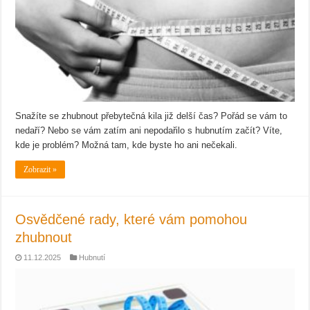
Snažíte se zhubnout přebytečná kila již delší čas? Pořád se vám to
nedaří? Nebo se vám zatím ani nepodařilo s hubnutím začít? Víte,
kde je problém? Možná tam, kde byste ho ani nečekali.
Zobrazit »
Osvědčené rady, které vám pomohou
zhubnout
11.12.2025
Hubnutí