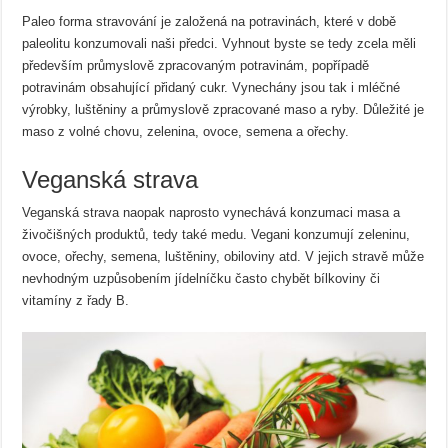
Paleo forma stravování je založená na potravinách, které v době
paleolitu konzumovali naši předci. Vyhnout byste se tedy zcela měli
především průmyslově zpracovaným potravinám, popřípadě
potravinám obsahující přidaný cukr. Vynechány jsou tak i mléčné
výrobky, luštěniny a průmyslově zpracované maso a ryby. Důležité je
maso z volné chovu, zelenina, ovoce, semena a ořechy.
Veganská strava
Veganská strava naopak naprosto vynechává konzumaci masa a
živočišných produktů, tedy také medu. Vegani konzumují zeleninu,
ovoce, ořechy, semena, luštěniny, obiloviny atd. V jejich stravě může
nevhodným uzpůsobením jídelníčku často chybět bílkoviny či
vitamíny z řady B.