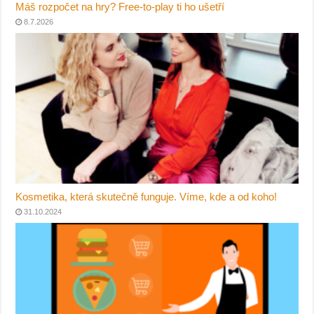
Máš rozpočet na hry? Free-to-play ti ho ušetří
8.7.2026
Kosmetika, která skutečně funguje. Víme, kde a od koho!
31.10.2024