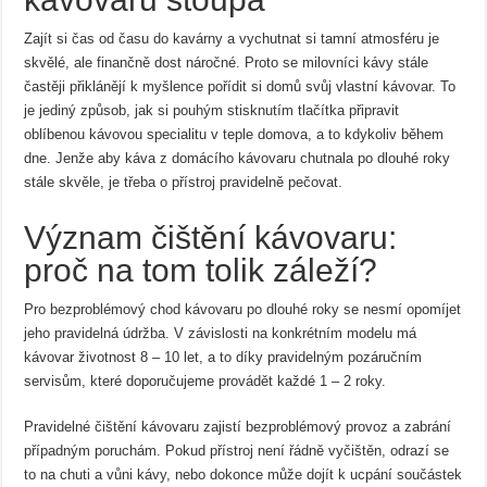
Zajít si čas od času do kavárny a vychutnat si tamní atmosféru je
skvělé, ale finančně dost náročné. Proto se milovníci kávy stále
častěji přiklánějí k myšlence pořídit si domů svůj vlastní kávovar. To
je jediný způsob, jak si pouhým stisknutím tlačítka připravit
oblíbenou kávovou specialitu v teple domova, a to kdykoliv během
dne. Jenže aby káva z domácího kávovaru chutnala po dlouhé roky
stále skvěle, je třeba o přístroj pravidelně pečovat.
Význam čištění kávovaru:
proč na tom tolik záleží?
Pro bezproblémový chod kávovaru po dlouhé roky se nesmí opomíjet
jeho pravidelná údržba. V závislosti na konkrétním modelu má
kávovar životnost 8 – 10 let, a to díky pravidelným pozáručním
servisům, které doporučujeme provádět každé 1 – 2 roky.
Pravidelné čištění kávovaru zajistí bezproblémový provoz a zabrání
případným poruchám. Pokud přístroj není řádně vyčištěn, odrazí se
to na chuti a vůni kávy, nebo dokonce může dojít k ucpání součástek