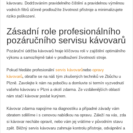
kávovaru. Dodržováním pravidelného čištění a pravidelnou výměnou
vodních filtrů účinně prodloužíte životnost přístroje a minimalizujete
riziko poškození.
Zásadní role profesionálního
pozáručního servisu kávovarů
Pozáruční údržba kávovarů hraje klíčovou roli v zajištění optimálního
výkonu a samozřejmě také v prodloužení životnosti stroje.
Pokud hledáte profesionální
servis kávovarů
nebo
opravy
kávovarů
,
obraťte se na náš tým zkušených techniků ve Zbůchu u
Plzně. Zavolejte k nám na pobočku a domluvte si termín vyzvednutí
vašeho kávovaru v Plzni a okolí zdarma. Ze vzdálenějších oblastí
nám stačí kávovar poslat kurýrem.
Kávovar zdarma napojíme na diagnostiku a případné závady vám
obratem sdělíme i s cenovou nabídkou na opravu. Záleží na vás, zda
si kávovar necháte opravit, nebo vám jej vrátíme v původním stavu
zpět. Běžný servis kávovaru zahrnuje kontrolu přístroje, odvápnění a