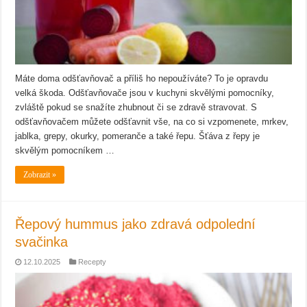
Máte doma odšťavňovač a příliš ho nepoužíváte? To je opravdu
velká škoda. Odšťavňovače jsou v kuchyni skvělými pomocníky,
zvláště pokud se snažíte zhubnout či se zdravě stravovat. S
odšťavňovačem můžete odšťavnit vše, na co si vzpomenete, mrkev,
jablka, grepy, okurky, pomeranče a také řepu. Šťáva z řepy je
skvělým pomocníkem …
Zobrazit »
Řepový hummus jako zdravá odpolední
svačinka
12.10.2025
Recepty