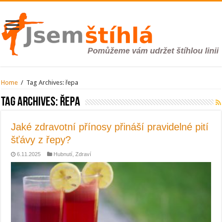
Home
/
Tag Archives: řepa
Tag Archives:
řepa
Jaké zdravotní přínosy přináší pravidelné pití
šťávy z řepy?
6.11.2025
Hubnutí
,
Zdraví