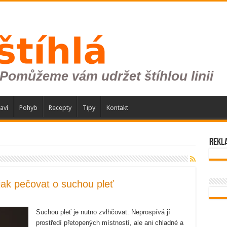
aví
Pohyb
Recepty
Tipy
Kontakt
Rekl
jak pečovat o suchou pleť
Suchou pleť je nutno zvlhčovat. Neprospívá jí
prostředí přetopených místností, ale ani chladné a