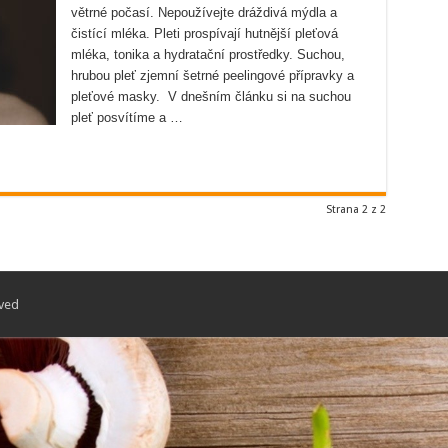
větrné počasí. Nepoužívejte dráždivá mýdla a
čistící mléka. Pleti prospívají hutnější pleťová
mléka, tonika a hydratační prostředky. Suchou,
hrubou pleť zjemní šetrné peelingové přípravky a
pleťové masky. V dnešním článku si na suchou
pleť posvítíme a …
Strana 2 z 2
rved