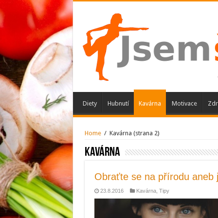
Diety
Hubnutí
Kavárna
Motivace
Zdr
Home
/
Kavárna
(strana 2)
Kavárna
Obraťte se na přírodu aneb 
23.8.2016
Kavárna
,
Tipy